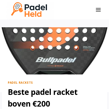
Doorgaan
naar
inhoud
PADEL RACKETS
Beste padel racket
boven €200