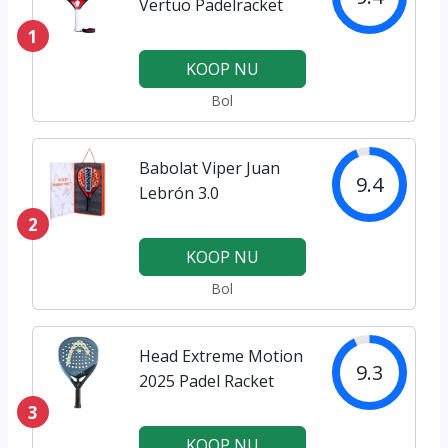
Vertuo Padelracket
1
KOOP NU
Bol
Babolat Viper Juan
9.4
Lebrón 3.0
2
KOOP NU
Bol
Head Extreme Motion
9.3
2025 Padel Racket
3
KOOP NU