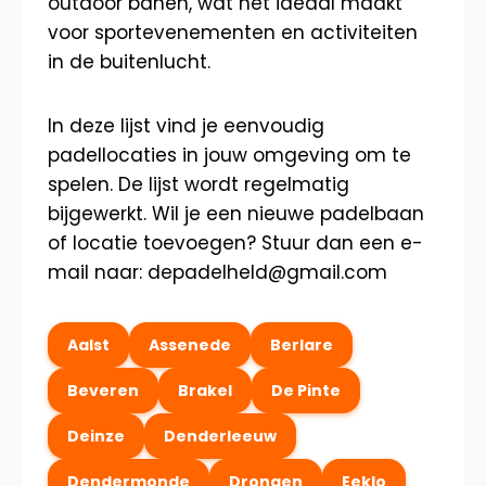
outdoor banen, wat het ideaal maakt
voor sportevenementen en activiteiten
in de buitenlucht.
In deze lijst vind je eenvoudig
padellocaties in jouw omgeving om te
spelen. De lijst wordt regelmatig
bijgewerkt. Wil je een nieuwe padelbaan
of locatie toevoegen? Stuur dan een e-
mail naar: depadelheld@gmail.com
Aalst
Assenede
Berlare
Beveren
Brakel
De Pinte
Deinze
Denderleeuw
Dendermonde
Drongen
Eeklo