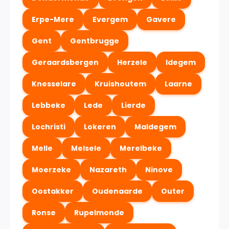
Erpe-Mere
Evergem
Gavere
Gent
Gentbrugge
Geraardsbergen
Herzele
Idegem
Knesselare
Kruishoutem
Laarne
Lebbeke
Lede
Lierde
Lochristi
Lokeren
Maldegem
Melle
Melsele
Merelbeke
Moerzeke
Nazareth
Ninove
Oostakker
Oudenaarde
Outer
Ronse
Rupelmonde