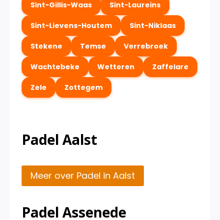
Sint-Gillis-Waas
Sint-Laureins
Sint-Lievens-Houtem
Sint-Niklaas
Stekene
Temse
Verrebroek
Wachtebeke
Wetteren
Zaffelare
Zele
Zottegem
Padel Aalst
Meer over Padel in Aalst
Padel Assenede