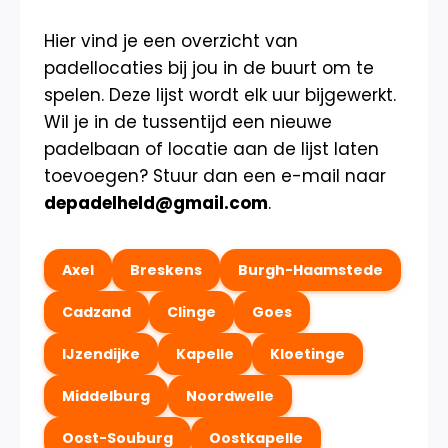
Hier vind je een overzicht van
padellocaties bij jou in de buurt om te
spelen. Deze lijst wordt elk uur bijgewerkt.
Wil je in de tussentijd een nieuwe
padelbaan of locatie aan de lijst laten
toevoegen? Stuur dan een e-mail naar
depadelheld@gmail.com
.
Axel
Breskens
Burgh-Haamstede
Cadzand
Clinge
Goes
IJzendijke
Kapelle
Kloetinge
Middelburg
Noordwelle
Oost-Souburg
Oostkapelle