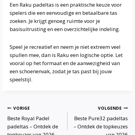
Een Raku padeltas is een praktische keuze voor
spelers die een eenvoudige en betaalbare tas
zoeken. Je krijgt genoeg ruimte voor je
basisuitrusting en een overzichtelijke indeling.
Speel je recreatief en neem je niet extreem veel
spullen mee, dan is Raku een logische optie. Let
vooral op het formaat en de aanwezigheid van
een schoenenvak, zodat je tas past bij jouw
speelstijl.
Bericht
VORIGE
VOLGENDE
Beste Royal Padel
Beste Pure32 padeltas
navigatie
padeltas – Ontdek de
– Ontdek de topkeuzes
topkeuzes van 2026
van 2026