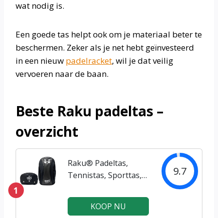
wat nodig is.
Een goede tas helpt ook om je materiaal beter te
beschermen. Zeker als je net hebt geïnvesteerd
in een nieuw
padelracket
, wil je dat veilig
vervoeren naar de baan.
Beste Raku padeltas –
overzicht
Raku® Padeltas,
9.7
Tennistas, Sporttas,
Rugzak – Heren en
1
dames – Meerdere
KOOP NU
vakken – Zwart | 30L