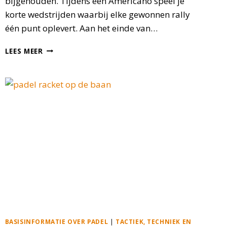
bijgehouden. Tijdens een Americano speel je
korte wedstrijden waarbij elke gewonnen rally
één punt oplevert. Aan het einde van…
WAT
LEES MEER
IS
EEN
AMERICANO
IN
PADEL
BASISINFORMATIE OVER PADEL
|
TACTIEK, TECHNIEK EN