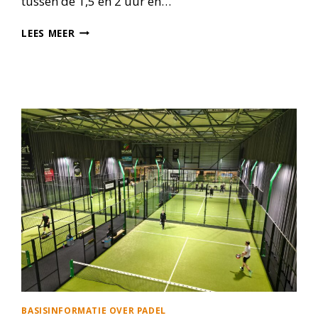
tussen de 1,5 en 2 uur en…
WAT
LEES MEER
IS
KING
OF
THE
COURT
BIJ
PADEL
BASISINFORMATIE OVER PADEL