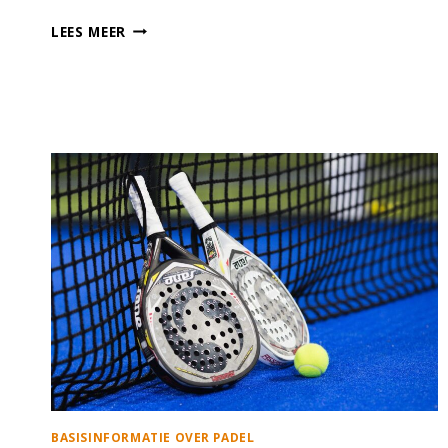
WAT
LEES MEER
IS
EEN
LET
IN
PADEL
BASISINFORMATIE OVER PADEL