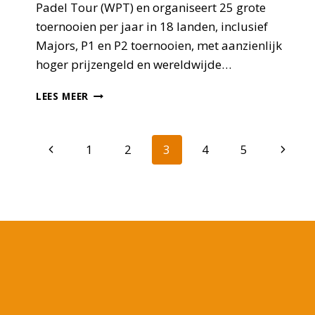
Padel Tour (WPT) en organiseert 25 grote
toernooien per jaar in 18 landen, inclusief
Majors, P1 en P2 toernooien, met aanzienlijk
hoger prijzengeld en wereldwijde…
WAT
LEES MEER
IS
PREMIER
PADEL?
Paginanavigatie
Vorige
Volge
1
2
3
4
5
pagina
pagin