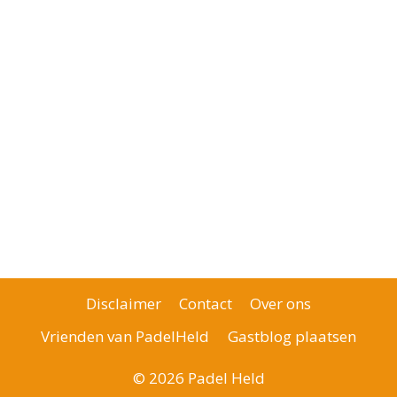
nde
a
Disclaimer
Contact
Over ons
Vrienden van PadelHeld
Gastblog plaatsen
© 2026 Padel Held