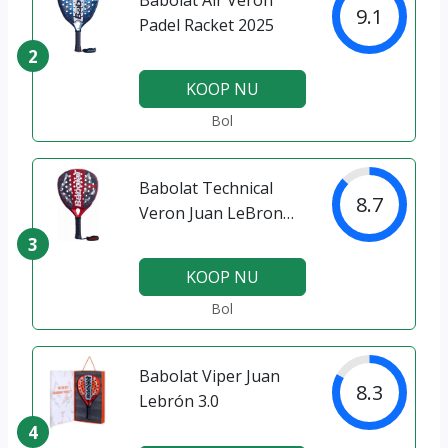
9.1
Padel Racket 2025
2
KOOP NU
Bol
Babolat Technical
8.7
Veron Juan LeBron
Padel Racket
3
KOOP NU
Bol
Babolat Viper Juan
8.3
Lebrón 3.0
4