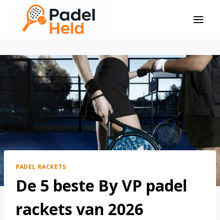
Doorgaan
naar
inhoud
PADEL RACKETS
De 5 beste By VP padel
rackets van 2026