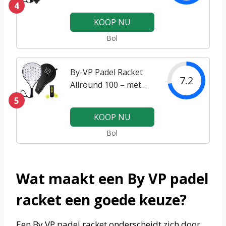
4
KOOP NU
Bol
By-VP Padel Racket
7.2
Allround 100 – met
Padel Tas en 3 Padel
5
Ballen – Ronde vorm –
KOOP NU
Sweetspot – Geschikt
Bol
voor Alle Niveaus –
Cadeau – Robin van
Persie
Wat maakt een By VP padel
racket een goede keuze?
Een By VP padel racket onderscheidt zich door