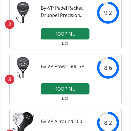
By-VP Padel Racket
9.2
Druppel Precision
1800
2
KOOP NU
Bol
By VP Power 300 SP
8.6
3
KOOP NU
Bol
By VP Allround 100
8.2