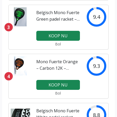
Belgisch Mono Fuerte
9.4
Green padel racket –
premium Quality
3
KOOP NU
Bol
Mono Fuerte Orange
9.3
– Carbon 12K –
Belgisch padel racket
4
KOOP NU
Bol
Belgisch Mono Fuerte
8.8