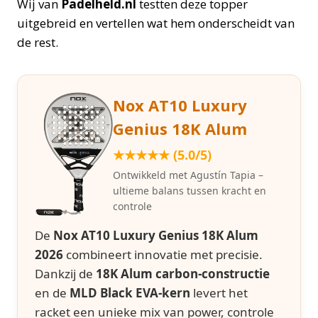
Wij van
Padelheld.nl
testten deze topper
uitgebreid en vertellen wat hem onderscheidt van
de rest.
Nox AT10 Luxury
Genius 18K Alum
★★★★★ (5.0/5)
Ontwikkeld met Agustín Tapia –
ultieme balans tussen kracht en
controle
De
Nox AT10 Luxury Genius 18K Alum
2026
combineert innovatie met precisie.
Dankzij de
18K Alum carbon-constructie
en de
MLD Black EVA-kern
levert het
racket een unieke mix van power, controle