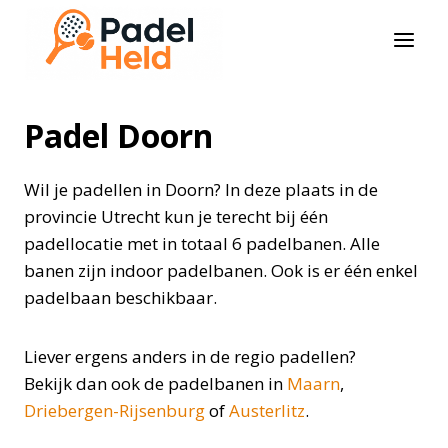
Doorgaan
naar
inhoud
Padel Doorn
Wil je padellen in Doorn? In deze plaats in de
provincie Utrecht kun je terecht bij één
padellocatie met in totaal 6 padelbanen. Alle
banen zijn indoor padelbanen. Ook is er één enkel
padelbaan beschikbaar.
Liever ergens anders in de regio padellen?
Bekijk dan ook de padelbanen in
Maarn
,
Driebergen-Rijsenburg
of
Austerlitz
.