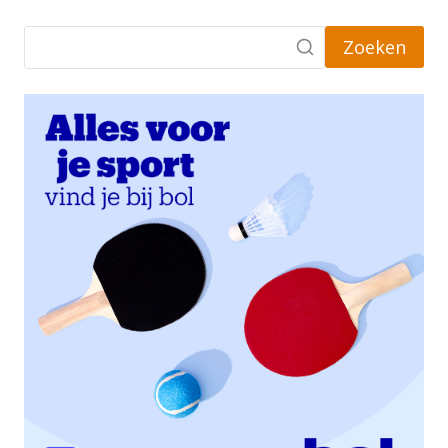
Zoeken