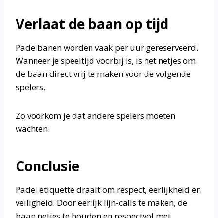
Verlaat de baan op tijd
Padelbanen worden vaak per uur gereserveerd.
Wanneer je speeltijd voorbij is, is het netjes om
de baan direct vrij te maken voor de volgende
spelers.
Zo voorkom je dat andere spelers moeten
wachten.
Conclusie
Padel etiquette draait om respect, eerlijkheid en
veiligheid. Door eerlijk lijn-calls te maken, de
baan netjes te houden en respectvol met