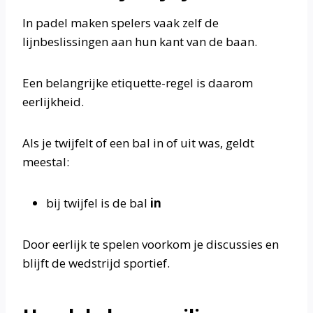
In padel maken spelers vaak zelf de
lijnbeslissingen aan hun kant van de baan.
Een belangrijke etiquette-regel is daarom
eerlijkheid.
Als je twijfelt of een bal in of uit was, geldt
meestal:
bij twijfel is de bal
in
Door eerlijk te spelen voorkom je discussies en
blijft de wedstrijd sportief.