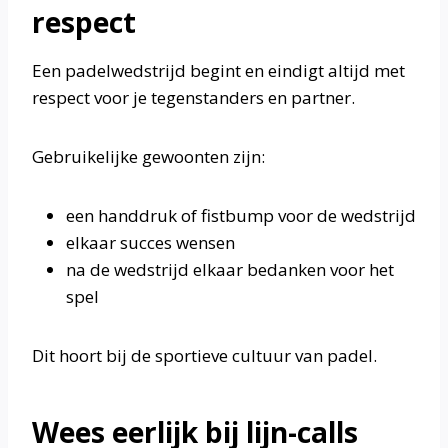
respect
Een padelwedstrijd begint en eindigt altijd met
respect voor je tegenstanders en partner.
Gebruikelijke gewoonten zijn:
een handdruk of fistbump voor de wedstrijd
elkaar succes wensen
na de wedstrijd elkaar bedanken voor het
spel
Dit hoort bij de sportieve cultuur van padel.
Wees eerlijk bij lijn-calls