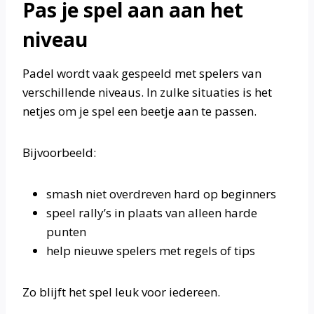
Pas je spel aan aan het
niveau
Padel wordt vaak gespeeld met spelers van
verschillende niveaus. In zulke situaties is het
netjes om je spel een beetje aan te passen.
Bijvoorbeeld:
smash niet overdreven hard op beginners
speel rally’s in plaats van alleen harde
punten
help nieuwe spelers met regels of tips
Zo blijft het spel leuk voor iedereen.