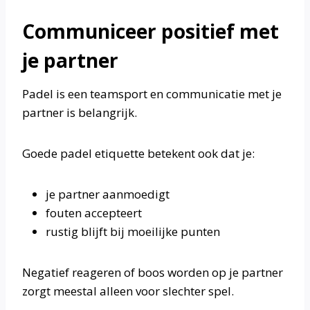
Communiceer positief met
je partner
Padel is een teamsport en communicatie met je
partner is belangrijk.
Goede padel etiquette betekent ook dat je:
je partner aanmoedigt
fouten accepteert
rustig blijft bij moeilijke punten
Negatief reageren of boos worden op je partner
zorgt meestal alleen voor slechter spel.