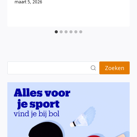
maart 5, 2026
Zoeken