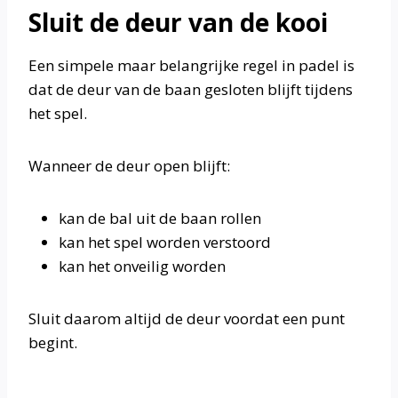
Sluit de deur van de kooi
Een simpele maar belangrijke regel in padel is
dat de deur van de baan gesloten blijft tijdens
het spel.
Wanneer de deur open blijft:
kan de bal uit de baan rollen
kan het spel worden verstoord
kan het onveilig worden
Sluit daarom altijd de deur voordat een punt
begint.