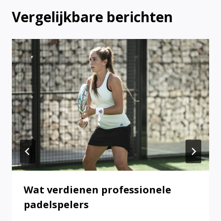
Vergelijkbare berichten
Wat verdienen professionele
padelspelers