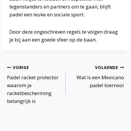
tegenstanders en partners om te gaan, blijft
padel een leuke en sociale sport.
Door deze ongeschreven regels te volgen draag
je bij aan een goede sfeer op de baan.
Bericht
VORIGE
VOLGENDE
Padel racket protector
Wat is een Mexicano
navigatie
waarom je
padel toernooi
racketbescherming
belangrijk is