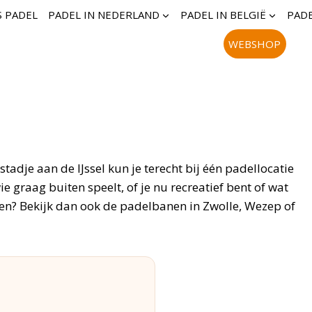
S PADEL
PADEL IN NEDERLAND
PADEL IN BELGIË
PADE
WEBSHOP
stadje aan de IJssel kun je terecht bij één padellocatie
e graag buiten speelt, of je nu recreatief bent of wat
llen? Bekijk dan ook de padelbanen in Zwolle, Wezep of