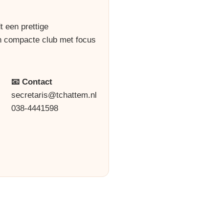
 een prettige
n compacte club met focus
📧 Contact
secretaris@tchattem.nl
038-4441598