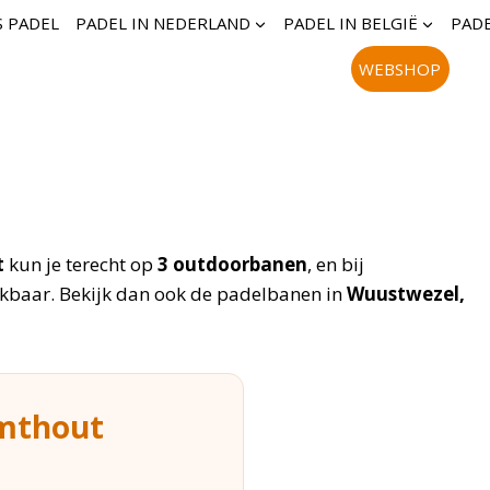
S PADEL
PADEL IN NEDERLAND
PADEL IN BELGIË
PADE
WEBSHOP
t
kun je terecht op
3 outdoorbanen
, en bij
kbaar. Bekijk dan ook de padelbanen in
Wuustwezel,
lmthout