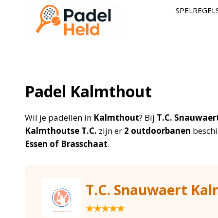
Doorgaan
SPELREGEL
naar
inhoud
Padel Kalmthout
Wil je padellen in
Kalmthout
? Bij
T.C. Snauwaer
Kalmthoutse T.C.
zijn er
2 outdoorbanen
beschi
Essen of Brasschaat
.
T.C. Snauwaert Ka
★★★★★