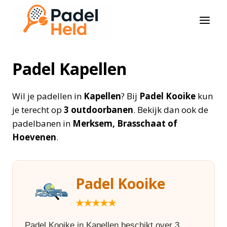
Doorgaan
naar
inhoud
Padel Kapellen
Wil je padellen in
Kapellen
? Bij
Padel Kooike
kun
je terecht op
3 outdoorbanen
. Bekijk dan ook de
padelbanen in
Merksem, Brasschaat of
Hoevenen
.
Padel Kooike
★★★★★
Padel Kooike in Kapellen beschikt over 3