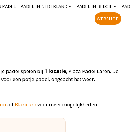
S PADEL
PADEL IN NEDERLAND
PADEL IN BELGIË
PADE
WEBSHOP
 je padel spelen bij
1 locatie
, Plaza Padel Laren. De
l voor een potje padel, ongeacht het weer.
sum
of
Blaricum
voor meer mogelijkheden