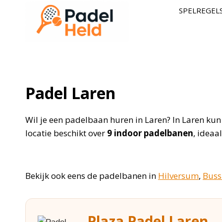
Doorgaan
SPELREGEL
naar
inhoud
Padel Laren
Wil je een padelbaan huren in Laren? In Laren kun
locatie beschikt over
9 indoor padelbanen
, ideaa
Bekijk ook eens de padelbanen in
Hilversum
,
Bus
Plaza Padel Laren