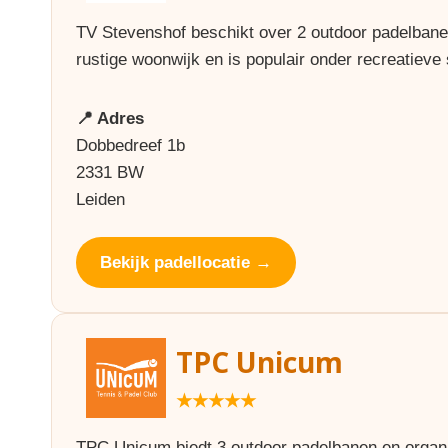
TV Stevenshof beschikt over 2 outdoor padelbanen
rustige woonwijk en is populair onder recreatieve 
📍 Adres
Dobbedreef 1b
2331 BW
Leiden
Bekijk padellocatie →
TPC Unicum
★★★★★
TPC Unicum biedt 3 outdoor padelbanen en organi