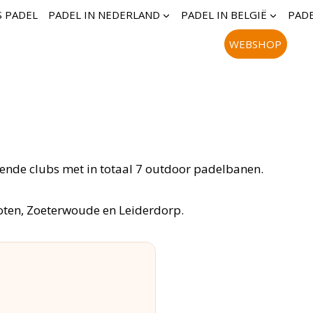
S PADEL
PADEL IN NEDERLAND
PADEL IN BELGIË
PADE
WEBSHOP
illende clubs met in totaal 7 outdoor padelbanen.
oten, Zoeterwoude en Leiderdorp.