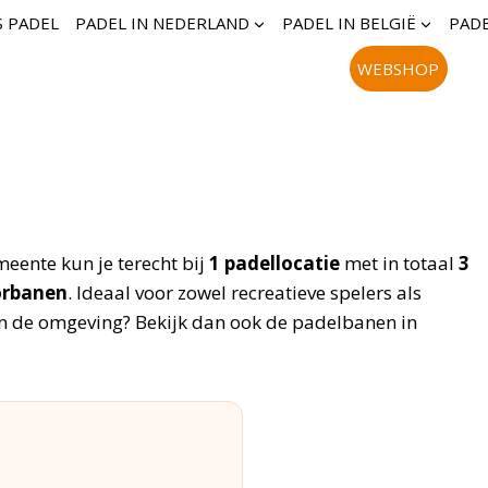
S PADEL
PADEL IN NEDERLAND
PADEL IN BELGIË
PADE
WEBSHOP
meente kun je terecht bij
1 padellocatie
met in totaal
3
orbanen
. Ideaal voor zowel recreatieve spelers als
 in de omgeving? Bekijk dan ook de padelbanen in