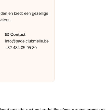
den en biedt een gezellige
elers.
📧 Contact
info@padelclubmelle.be
+32 484 05 95 80
ekend om zijn rustige landelijke sfeer, groene omgeving