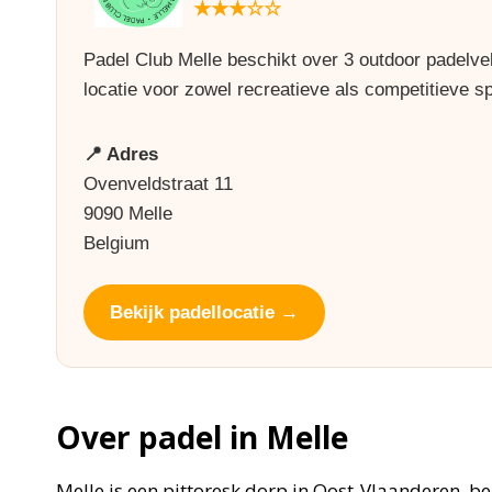
★★★☆☆
Padel Club Melle beschikt over 3 outdoor padelvel
locatie voor zowel recreatieve als competitieve sp
📍 Adres
Ovenveldstraat 11
9090 Melle
Belgium
Bekijk padellocatie →
Over padel in Melle
Melle is een pittoresk dorp in Oost-Vlaanderen, b