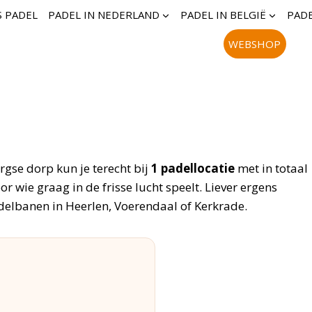
S PADEL
PADEL IN NEDERLAND
PADEL IN BELGIË
PADE
WEBSHOP
rgse dorp kun je terecht bij
1 padellocatie
met in totaal
oor wie graag in de frisse lucht speelt. Liever ergens
delbanen in Heerlen, Voerendaal of Kerkrade.