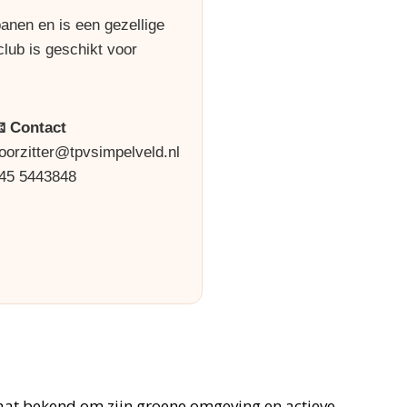
anen en is een gezellige
club is geschikt voor
 Contact
oorzitter@tpvsimpelveld.nl
45 5443848
taat bekend om zijn groene omgeving en actieve