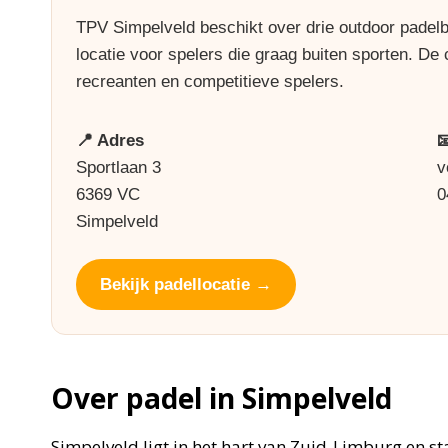
TPV Simpelveld beschikt over drie outdoor padelb
locatie voor spelers die graag buiten sporten. De 
recreanten en competitieve spelers.
📍 Adres

Sportlaan 3
v
6369 VC
0
Simpelveld
Bekijk padellocatie →
Over padel in Simpelveld
Simpelveld ligt in het hart van Zuid-Limburg en s