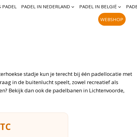
S PADEL
PADEL IN NEDERLAND
PADEL IN BELGIË
PADE
WEBSHOP
hterhoekse stadje kun je terecht bij één padellocatie met
aag in de buitenlucht speelt, zowel recreatief als
llen? Bekijk dan ook de padelbanen in Lichtenvoorde,
WTC