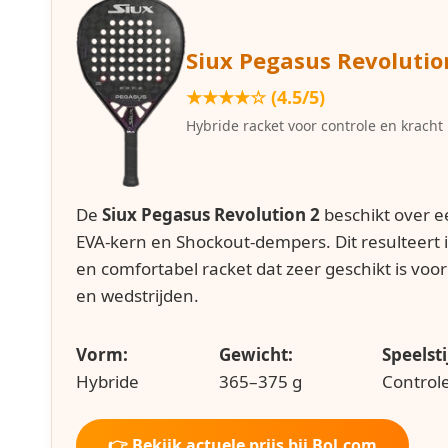
Siux Pegasus Revolutio
★★★★☆ (4.5/5)
Hybride racket voor controle en kracht
De
Siux Pegasus Revolution 2
beschikt over e
EVA-kern en Shockout-dempers. Dit resulteert i
en comfortabel racket dat zeer geschikt is voor
en wedstrijden.
Vorm:
Gewicht:
Speelstij
Hybride
365–375 g
Control
👉 Bekijk actuele prijs bij Bol.com