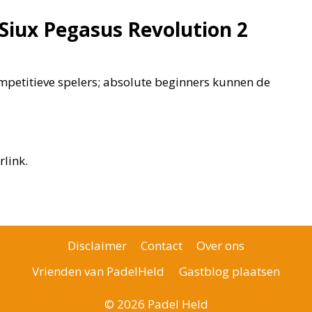
 Siux Pegasus Revolution 2
ompetitieve spelers; absolute beginners kunnen de
rlink.
Disclaimer
Contact
Over ons
Vrienden van PadelHeld
Gastblog plaatsen
© 2026 Padel Held