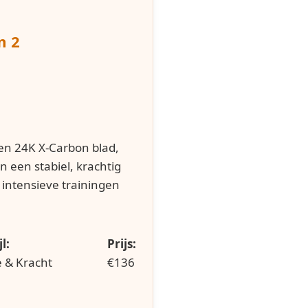
n 2
en 24K X-Carbon blad,
n een stabiel, krachtig
 intensieve trainingen
l:
Prijs:
e & Kracht
€136