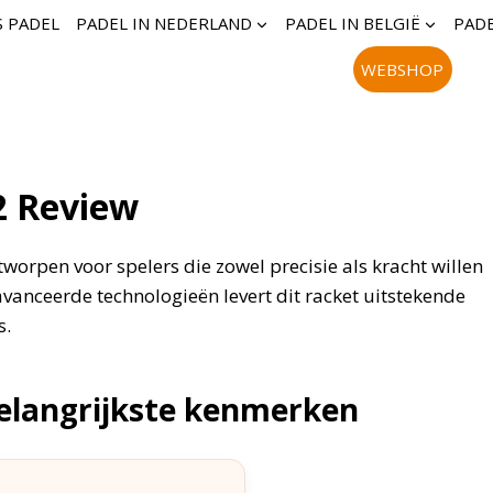
S PADEL
PADEL IN NEDERLAND
PADEL IN BELGIË
PADE
WEBSHOP
2 Review
worpen voor spelers die zowel precisie als kracht willen
anceerde technologieën levert dit racket uitstekende
s.
Belangrijkste kenmerken