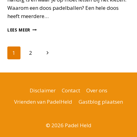
Waarom een doos padelballen? Een hele doos
heeft meerdere…
DE
LEES MEER
BESTE
8
DOZEN
Paginanavigatie
Volgende
1
2
PADELBALLEN
IN
pagina
2026
Disclaimer
Contact
Over ons
Vrienden van PadelHeld
Gastblog plaatsen
© 2026 Padel Held