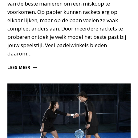
van de beste manieren om een miskoop te
voorkomen. Op papier kunnen rackets erg op
elkaar lijken, maar op de baan voelen ze vaak
compleet anders aan. Door meerdere rackets te
proberen ontdek je welk model het beste past bij
jouw speelstijl. Veel padelwinkels bieden
daarom…
WAAROM
LEES MEER
EEN
PADELRACKET
TESTEN
VOORDAT
JE
ER
ÉÉN
KOOPT