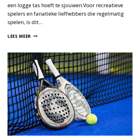
een logge tas hoeft te sjouwen.Voor recreatieve
spelers en fanatieke liefhebbers die regelmatig
spelen, is dit…
BESTE
LEES MEER
PADELTAS
VOOR
2
RACKETS
–
ZO
KIES
JE
DE
JUISTE
TAS