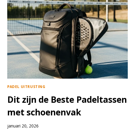
–
WAAR
LET
JE
OP
EN
WAT
PAST
BIJ
JOU?
PADEL UITRUSTING
Dit zijn de Beste Padeltassen
met schoenenvak
januari 20, 2026