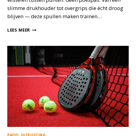
slimme drukhouder tot overgrips die écht droog
blijven — deze spullen maken trainen…
DE
LEES MEER
BESTE
PADEL
ACCESSOIRES
VAN
2026
PADEL UITRUSTING