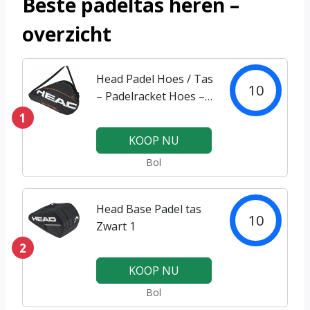
Beste padeltas heren –
overzicht
Head Padel Hoes / Tas
10
– Padelracket Hoes –
Zwart
1
KOOP NU
Bol
Head Base Padel tas
10
Zwart 1
2
KOOP NU
Bol