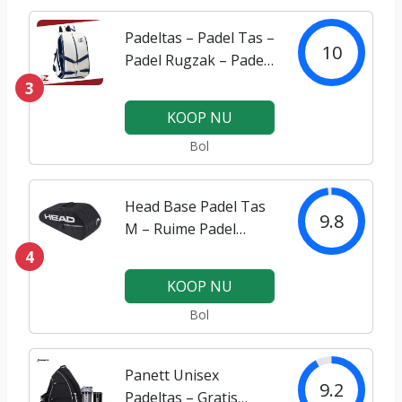
Padeltas – Padel Tas –
10
Padel Rugzak – Padel
Hoes – Voor Dames
3
en Heren –
KOOP NU
Padeltassen –
Bol
Rackettas – Racketbag
– Sporttas – Pickleball
– Tennistas – Sport…
Head Base Padel Tas
9.8
M – Ruime Padel
Racket Bag – 2
4
Compartimenten –
KOOP NU
Zwart – Voor 3
Bol
Rackets & Accessoires
– Padeltas –
Padeltassen – Voor
Panett Unisex
Heren en Vrouwen -…
9.2
Padeltas – Gratis