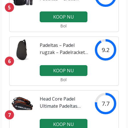
Panett Drinkfles –
5
Gratis 3 Panett
KOOP NU
padelballen – Tas
Bol
voor meerdere
Padelrackets en
Ballen – Sport Rugzak
Padeltas – Padel
voor Padellen -…
9.2
rugzak – Padelracket
tas heren en dames –
6
39 liter – Zwart
KOOP NU
Bol
Head Core Padel
7.7
Ultimate Padeltas
Zwart-Oranje
7
KOOP NU