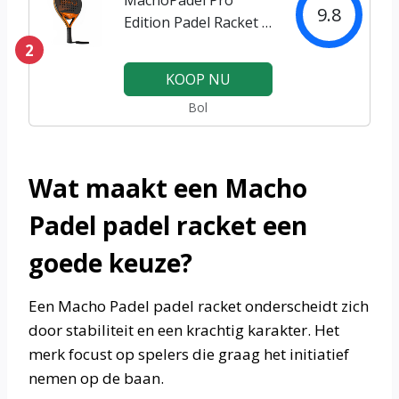
9.8
Edition Padel Racket –
3K Carbon – EVA Soft
2
– Lichtgewicht –
KOOP NU
Druppelvorm – Mid
Bol
Balance –
Zwart/Oranje
Wat maakt een Macho
Padel padel racket een
goede keuze?
Een Macho Padel padel racket onderscheidt zich
door stabiliteit en een krachtig karakter. Het
merk focust op spelers die graag het initiatief
nemen op de baan.