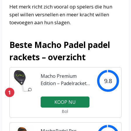
Het merk richt zich vooral op spelers die hun
spel willen versnellen en meer kracht willen
toevoegen aan hun slagen.
Beste Macho Padel padel
rackets – overzicht
Macho Premium
9.8
Edition – Padelrackets
– Padelgrip – Zwart –
1
Padel Racket – 12K
KOOP NU
Carbon – 3D Rices
Bol
Print – Padelrackets
MachoPadel Pro