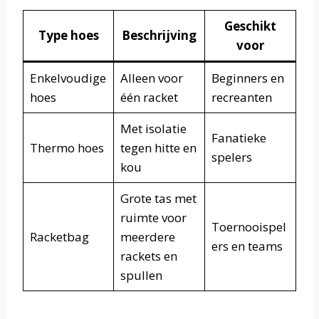
Geschikt
Type hoes
Beschrijving
voor
Enkelvoudige
Alleen voor
Beginners en
hoes
één racket
recreanten
Met isolatie
Fanatieke
Thermo hoes
tegen hitte en
spelers
kou
Grote tas met
ruimte voor
Toernooispel
Racketbag
meerdere
ers en teams
rackets en
spullen