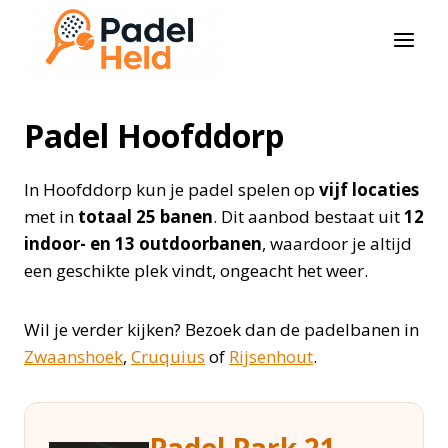
Doorgaan
naar
inhoud
Padel Hoofddorp
In Hoofddorp kun je padel spelen op
vijf locaties
met in
totaal 25 banen
. Dit aanbod bestaat uit
12
indoor- en 13 outdoorbanen
, waardoor je altijd
een geschikte plek vindt, ongeacht het weer.
Wil je verder kijken? Bezoek dan de padelbanen in
Zwaanshoek
,
Cruquius
of
Rijsenhout
.
Padel Park 21