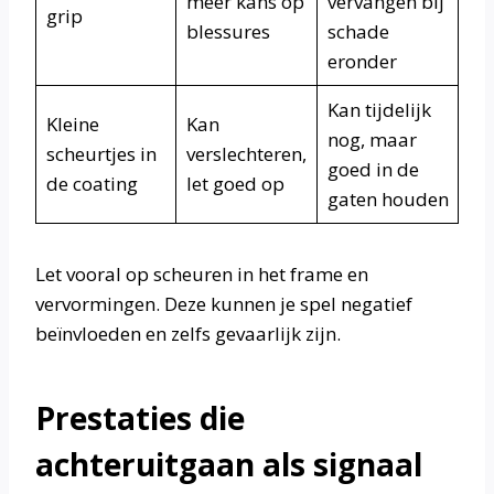
meer kans op
vervangen bij
grip
blessures
schade
eronder
Kan tijdelijk
Kleine
Kan
nog, maar
scheurtjes in
verslechteren,
goed in de
de coating
let goed op
gaten houden
Let vooral op scheuren in het frame en
vervormingen. Deze kunnen je spel negatief
beïnvloeden en zelfs gevaarlijk zijn.
Prestaties die
achteruitgaan als signaal