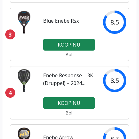
Blue Enebe Rsx
8.5
3
KOOP NU
Bol
Enebe Response – 3K
8.5
(Druppel) – 2024
padel racket
4
KOOP NU
Bol
Enebe Arrow
8.3