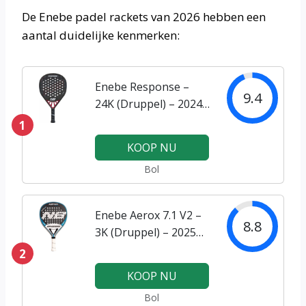
De Enebe padel rackets van 2026 hebben een
aantal duidelijke kenmerken:
Enebe Response –
9.4
24K (Druppel) – 2024
padel racket
1
KOOP NU
Bol
Enebe Aerox 7.1 V2 –
8.8
3K (Druppel) – 2025
padel racket
2
KOOP NU
Bol